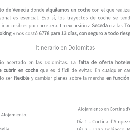
to de Venecia
donde
alquilamos un coche
con el que realiza
rsonal es esencial. Eso sí, los trayectos de coche se te
inaccesibles por carretera. La excursión a
Seceda
o a las
Tor
oking
y nos costó
677€ para 13 días, con seguro a todo ries
Itinerario en Dolomitas
ario acertado en las Dolomitas. La
falta de oferta hotele
e cubrir en coche
que es difícil de evitar. En cualquier 
ndo ser
flexible
y cambiar planes sobre la marcha
en función
Alojamiento en Cortina d
Día 1 – Cortina d’Ampezz
Sella
Día 2 – Lago Dobiacco, M