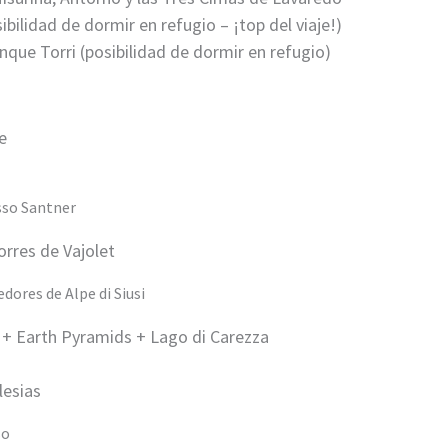
ibilidad de dormir en refugio – ¡top del viaje!)
nque Torri (posibilidad de dormir en refugio)
he
sso Santner
Torres de Vajolet
edores de Alpe di Siusi
t + Earth Pyramids + Lago di Carezza
glesias
so