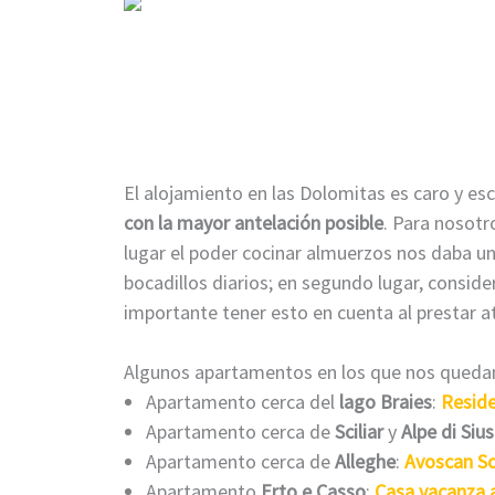
El alojamiento en las Dolomitas es caro y es
con la mayor
antelación posible
. Para nosotr
lugar el poder cocinar almuerzos nos daba una
bocadillos diarios; en segundo lugar, consid
importante tener esto en cuenta al prestar 
Algunos apartamentos en los que nos quedam
Apartamento cerca del
lago Braies
:
Reside
Apartamento cerca de
Sciliar
y
Alpe di Siusi
Apartamento cerca de
Alleghe
:
Avoscan So
Apartamento
Erto e Casso
:
Casa vacanza a