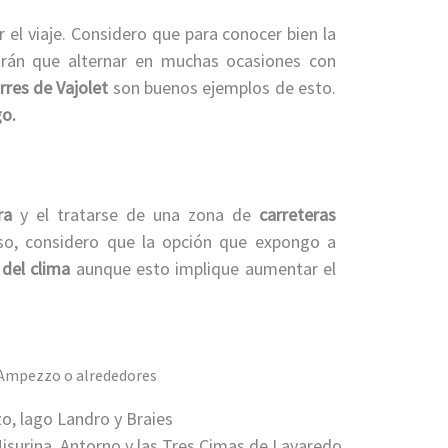
r el viaje. Considero que para conocer bien la
ndrán que alternar en muchas ocasiones con
res de Vajolet
son buenos ejemplos de esto.
go.
ra
y el tratarse de una zona de
carreteras
caso, considero que la opción que expongo a
 del clima
aunque esto implique aumentar el
'Ampezzo o alrededores
o, lago Landro y Braies
isurina, Antorno y las Tres Cimas de Lavaredo